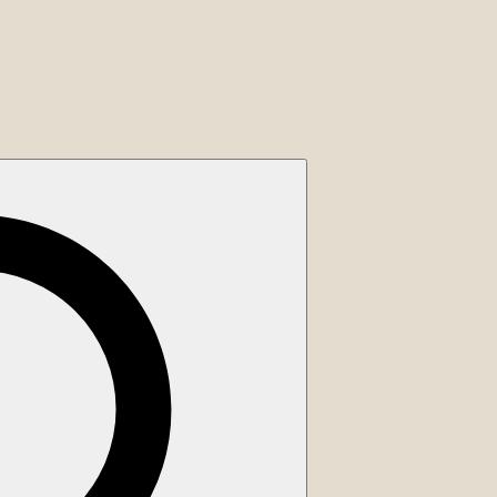
Search
for: