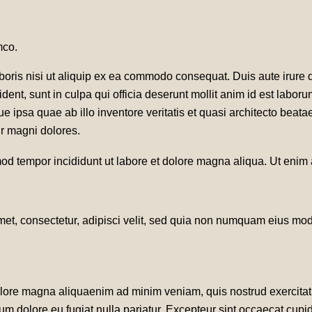
mco.
oris nisi ut aliquip ex ea commodo consequat. Duis aute irure do
ident, sunt in culpa qui officia deserunt mollit anim id est labor
ipsa quae ab illo inventore veritatis et quasi architecto beata
ur magni dolores.
od tempor incididunt ut labore et dolore magna aliqua. Ut enim
met, consectetur, adipisci velit, sed quia non numquam eius mo
dolore magna aliquaenim ad minim veniam, quis nostrud exercita
llum dolore eu fugiat nulla pariatur. Excepteur sint occaecat cupi