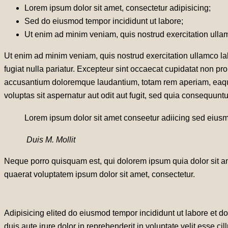
Lorem ipsum dolor sit amet, consectetur adipisicing;
Sed do eiusmod tempor incididunt ut labore;
Ut enim ad minim veniam, quis nostrud exercitation ulla
Ut enim ad minim veniam, quis nostrud exercitation ullamco lab
fugiat nulla pariatur. Excepteur sint occaecat cupidatat non pro
accusantium doloremque laudantium, totam rem aperiam, eaque 
voluptas sit aspernatur aut odit aut fugit, sed quia consequunt
Lorem ipsum dolor sit amet conseetur adiicing sed eiusm
Duis M. Mollit
Neque porro quisquam est, qui dolorem ipsum quia dolor sit a
quaerat voluptatem ipsum dolor sit amet, consectetur.
Adipisicing elited do eiusmod tempor incididunt ut labore et 
duis aute irure dolor in reprehenderit in voluptate velit esse ci