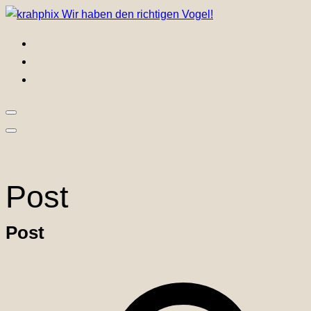
Skip
Wir haben den richtigen Vogel!
to
Home
content
Portfolio
Kontakt
Post
Post