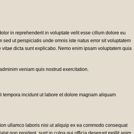
lor in reprehenderit in voluptate velit esse cillum dolore eu
um sed ut perspiciatis unde omnis iste natus error sit voluptatem
e vitae dicta sunt explicabo. Nemo enim ipsam voluptatem quia
 adminim veniam quis nostrud exercitation.
di tempora incidunt ut labore et dolore magnam aliquam
tion ullamco laboris nisi ut aliquip ex ea commodo consequat
datat non proident, sunt in culpa qui officia deserunt mollit anim