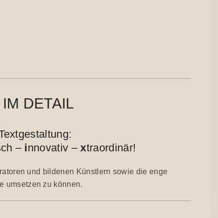
IM DETAIL
 Textgestaltung:
sch –
i
nnovativ –
x
traordinär!
stratoren und bildenen Künstlern sowie die enge
te umsetzen zu können.