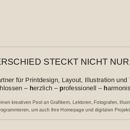
RSCHIED STECKT NICHT NUR 
tner für Printdesign, Layout, Illustration und
chlossen –
h
erzlich –
p
rofessionell –
h
armoni
nen kreativen Pool an Grafikern, Lektoren, Fotografen, Illu
ogrammieren, um auch Ihre Homepage und digitalen Projek