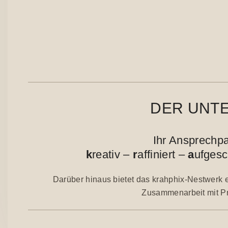
DER UNTE
Ihr Ansprechpar
k
reativ –
r
affiniert –
a
ufges
Darüber hinaus bietet das krahphix-Nestwerk ei
Zusammenarbeit mit Pr